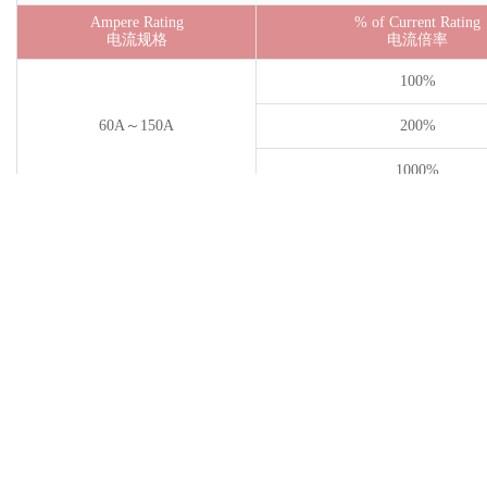
Ampere Rating
% of Current Rating
电流规格
电流倍率
100%
60A～150A
200%
1000%
Electrical Specifications / 电气规格
Current
Voltage
Part Number
Rating(A)
Interrupting Rating
Rating(V)
型号
额定电流
分断能力
额定电压(V)
(A)
S1210-F-60A
60
125
S1210-F-70A
70
125
TUV:
S1210-F-80A
80
125
2000A@125VD
5000A@100VD
UL: