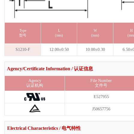
Type
L
W
H
型号
(mm)
(mm)
(mm
S1210-F
12.00±0.50
10.00±0.30
6.50±
Agency/Certificate Information / 认证信息
Agency
File Number
认证机构
文件号
E527955
J50657756
Electrical Characteristics / 电气特性