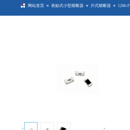
≡
≡
≡
网站首页
表贴式小型熔断器
片式熔断器
1206