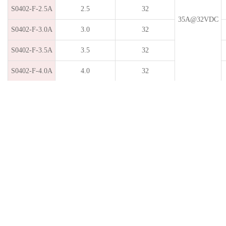
S0402-F-2.5A
2.5
32
35A@32VDC
S0402-F-3.0A
3.0
32
S0402-F-3.5A
3.5
32
S0402-F-4.0A
4.0
32
S0402-F-5.0A
5.0
32
"*" Measured at≤10% rated current and 25℃ / 电阻应在小于等于10%额定电流及25℃环境下测量。
2
2
"**" MeltingI
T at 10 times of rated current / I
T在10倍额定电流下测量。
上一个：
0603-SD 慢断高压系列
下一个：
1206-FG(8A～30A) 快断车规系列
SART TECHNOLOGY
your professional
circuit protection expert