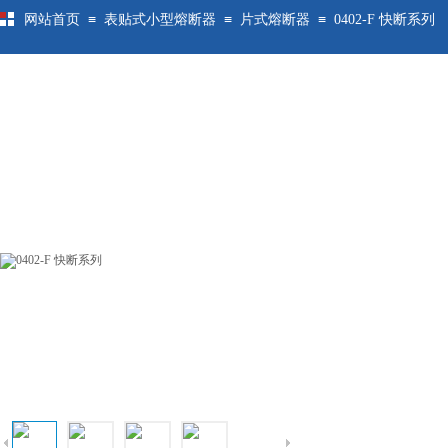
≡
≡
≡
网站首页
表贴式小型熔断器
片式熔断器
0402-F 快断系列