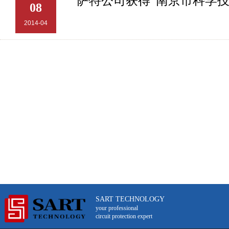
萨特公司获得“南京市科学技
08
2014-04
SART TECHNOLOGY
your professional
circuit protection expert