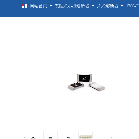
≡
≡
≡
网站首页
表贴式小型熔断器
片式熔断器
1206